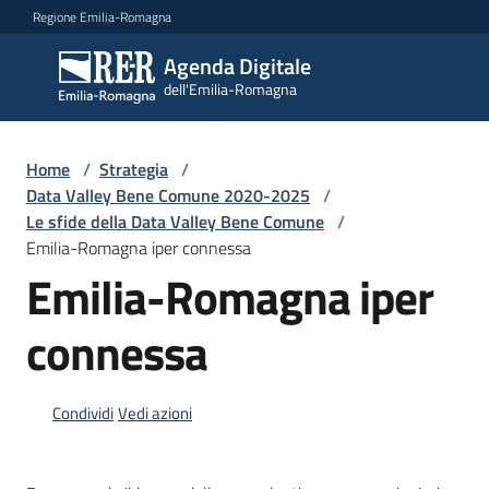
Vai al contenuto
Vai alla navigazione
Vai al footer
Regione Emilia-Romagna
Agenda Digitale
Agenda
dell'Emilia-Romagna
Digitale
dell'Emilia-
Romagna
Home
/
Strategia
/
Data Valley Bene Comune 2020-2025
/
Le sfide della Data Valley Bene Comune
/
Novità
Emilia-Romagna iper connessa
Emilia-Romagna iper
Strategia
connessa
Progetti
Condividi
Vedi azioni
Dati