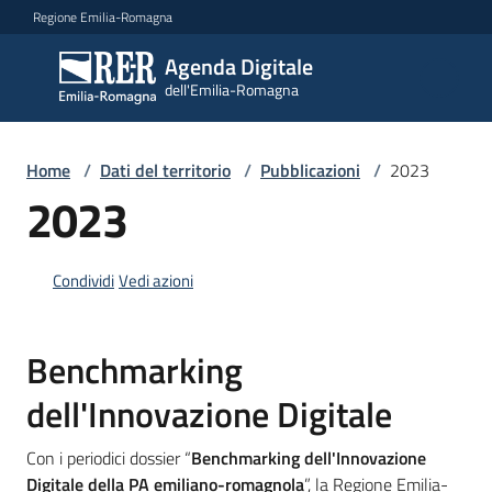
Vai al contenuto
Vai alla navigazione
Vai al footer
Regione Emilia-Romagna
Agenda Digitale
Agenda
dell'Emilia-Romagna
Digitale
dell'Emilia-
Romagna
Home
/
Dati del territorio
/
Pubblicazioni
/
2023
2023
Novità
Condividi
Vedi azioni
Strategia
Benchmarking
Progetti
dell'Innovazione Digitale
Con i periodici dossier “
Benchmarking dell'Innovazione
Dati
Digitale della PA emiliano-romagnola
”, la Regione Emilia-