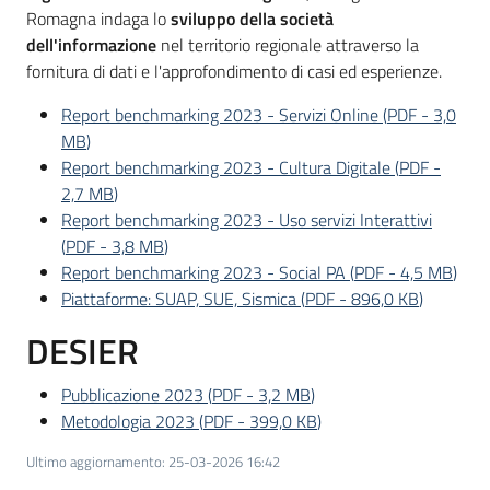
del
Romagna indaga lo
sviluppo della società
territorio
dell'informazione
nel territorio regionale attraverso la
fornitura di dati e l'approfondimento di casi ed esperienze.
Report benchmarking 2023 - Servizi Online
(
PDF
-
3,0
Governance
MB
)
locale
Report benchmarking 2023 - Cultura Digitale
(
PDF
-
2,7 MB
)
Report benchmarking 2023 - Uso servizi Interattivi
(
PDF
-
3,8 MB
)
Seguici
Report benchmarking 2023 - Social PA
(
PDF
-
4,5 MB
)
su
Piattaforme: SUAP, SUE, Sismica
(
PDF
-
896,0 KB
)
DESIER
Pubblicazione 2023
(
PDF
-
3,2 MB
)
Metodologia 2023
(
PDF
-
399,0 KB
)
Ultimo aggiornamento
:
25-03-2026 16:42