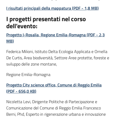
I risultati principali della mappatura
(
PDF
-
1,8 MB
)
I progetti presentati nel corso
dell’evento:
Progetto I-Rosalia, Regione Emilia-Romagna
(
PDF
-
2,3
MB
)
Federica Milioni, Istituto Delta Ecologia Applicata e Ornella
De Curtis, Area biodiversità, Settore Aree protette, foreste e
sviluppo delle zone montane,
Regione Emilia-Romagna
Progetto City science office, Comune di Reggio Emilia
(
PDF
-
656,0 KB
)
Nicoletta Levi, Dirigente Politiche di Partecipazione e
Comunicazione del Comune di Reggio Emilia Francesco
Berni, Phd, Esperto in rigenerazione urbana e innovazione