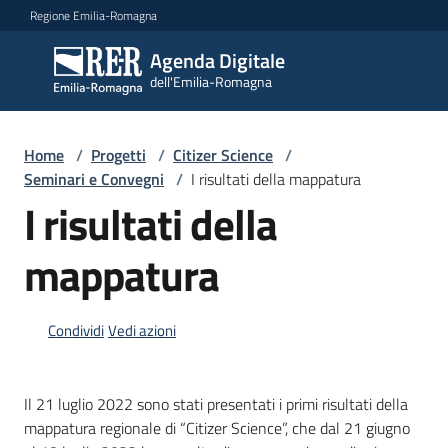
Vai al contenuto
Vai alla navigazione
Vai al footer
Regione Emilia-Romagna
Agenda Digitale
Agenda
dell'Emilia-Romagna
Digitale
dell'Emilia-
Romagna
Home
/
Progetti
/
Citizer Science
/
Seminari e Convegni
/
I risultati della mappatura
I risultati della
Novità
mappatura
Strategia
Condividi
Vedi azioni
Progetti
Il 21 luglio 2022 sono stati presentati i primi risultati della
Dati
mappatura regionale di “Citizer Science”, che dal 21 giugno