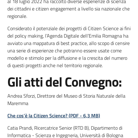
del
al 18 luglio 2022 ha raccolto diverse esperienze di scienza
territorio
dei cittadini e citizen engagement a livello sia nazionale che
regionale.
Considerato il potenziale dei progetti di Citizen Science ai fini
Governance
del policy making, l’Agenda Digitale dell’Emilia Romagna ha
locale
avviato una mappatura di best practice, allo scopo di censire
una serie di esperienze che potranno essere usate come
modello e stimolo per la diffusione e la crescita del numero
di questi progetti anche nel territorio regionale.
Seguici
Gli atti del Convegno:
su
Andrea Sforzi, Direttore del Museo di Storia Naturale della
Maremma
Che cos’è la Citizen Science?
(
PDF
-
6,3 MB
)
Catia Prandi, Ricercatrice Senior (RTD B), Dipartimento di
Informatica - Scienza e Ingegneria, Università di Bologna