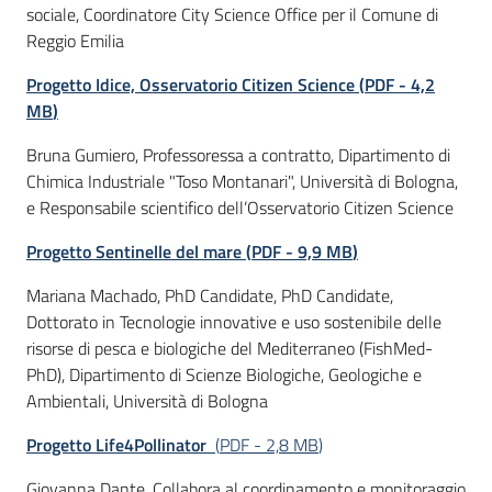
sociale, Coordinatore City Science Office per il Comune di
Reggio Emilia
Progetto Idice, Osservatorio Citizen Science
(
PDF
-
4,2
MB
)
Bruna Gumiero, Professoressa a contratto, Dipartimento di
Chimica Industriale "Toso Montanari", Università di Bologna,
e Responsabile scientifico dell’Osservatorio Citizen Science
Progetto Sentinelle del mare
(
PDF
-
9,9 MB
)
Mariana Machado, PhD Candidate, PhD Candidate,
Dottorato in Tecnologie innovative e uso sostenibile delle
risorse di pesca e biologiche del Mediterraneo (FishMed-
PhD), Dipartimento di Scienze Biologiche, Geologiche e
Ambientali, Università di Bologna
Progetto Life4Pollinator
(
PDF
-
2,8 MB
)
Giovanna Dante, Collabora al coordinamento e monitoraggio