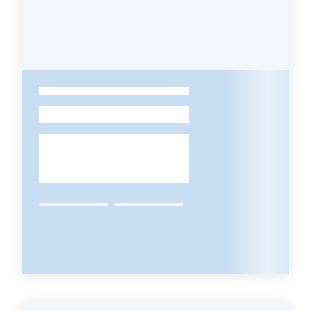
del
territorio
Governance
locale
-
Seguici
su