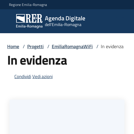
Vai al contenuto
Vai alla navigazione
Vai al footer
Regione Emilia-Romagna
Agenda Digitale
Agenda
dell'Emilia-Romagna
Digitale
dell'Emilia-
Romagna
Home
/
Progetti
/
EmiliaRomagnaWiFi
/
In evidenza
In evidenza
Novità
Condividi
Vedi azioni
Strategia
Progetti
Dati