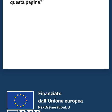
del
questa pagina?
territorio
Valuta da 1 a 5 stelle
Governance
locale
Seguici
su