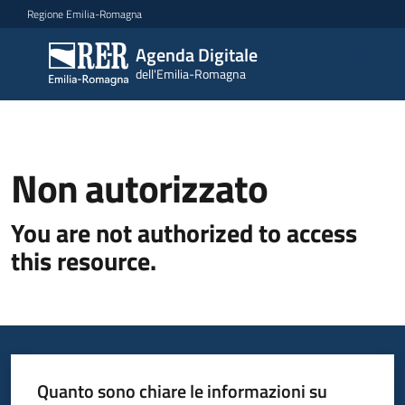
Vai al contenuto
Vai alla navigazione
Vai al footer
Regione Emilia-Romagna
Agenda Digitale
Agenda
dell'Emilia-Romagna
Digitale
dell'Emilia-
Romagna
Non autorizzato
Novità
You are not authorized to access
Strategia
this resource.
Progetti
Dati
Quanto sono chiare le informazioni su