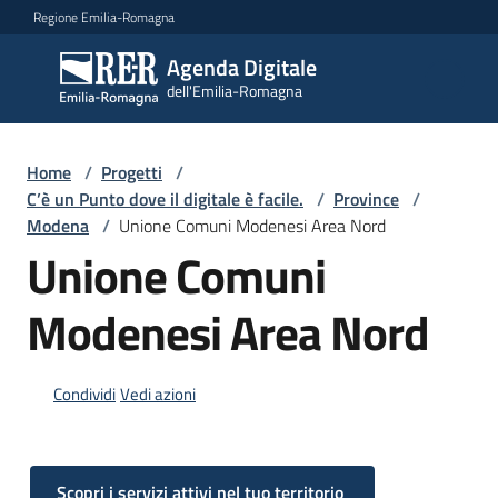
Vai al contenuto
Vai alla navigazione
Vai al footer
Regione Emilia-Romagna
Agenda Digitale
Agenda
dell'Emilia-Romagna
Digitale
dell'Emilia-
Romagna
Home
/
Progetti
/
C’è un Punto dove il digitale è facile.
/
Province
/
Modena
/
Unione Comuni Modenesi Area Nord
Novità
Unione Comuni
Strategia
Modenesi Area Nord
Progetti
Condividi
Vedi azioni
Dati
Scopri i servizi attivi nel tuo territorio