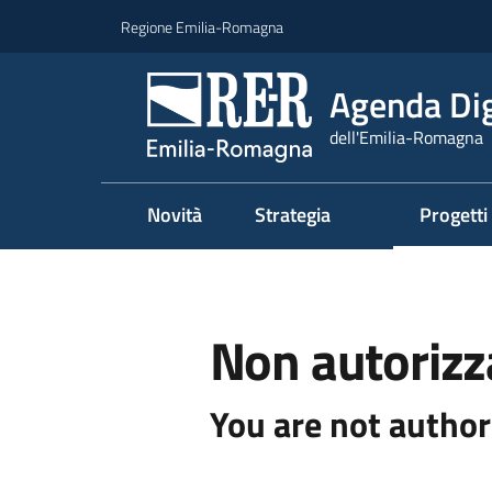
Vai al contenuto
Vai alla navigazione
Vai al footer
Regione Emilia-Romagna
Agenda Dig
dell'Emilia-Romagna
Novità
Strategia
Progetti
Non autorizz
You are not author