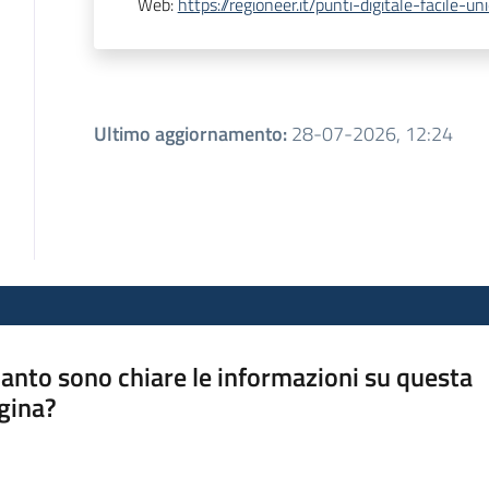
Web
:
https://regioneer.it/punti-digitale-facile-u
Ultimo aggiornamento
:
28-07-2026, 12:24
anto sono chiare le informazioni su questa
gina?
a da 1 a 5 stelle