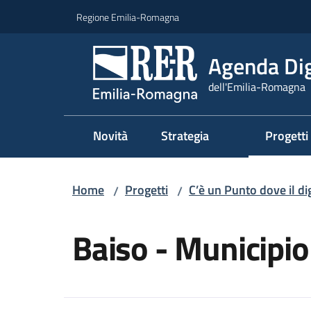
Vai al contenuto
Vai alla navigazione
Vai al footer
Regione Emilia-Romagna
Agenda Dig
dell'Emilia-Romagna
Novità
Strategia
Progetti
Home
Progetti
C’è un Punto dove il dig
/
/
Salta al contenuto
Baiso - Municipio