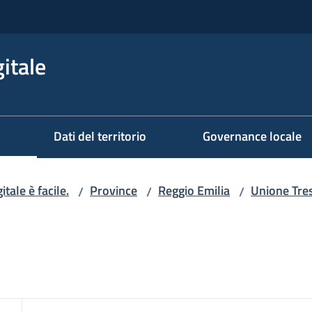
itale
Dati del territorio
Governance locale
itale è facile.
Province
Reggio Emilia
Unione Tre
/
/
/