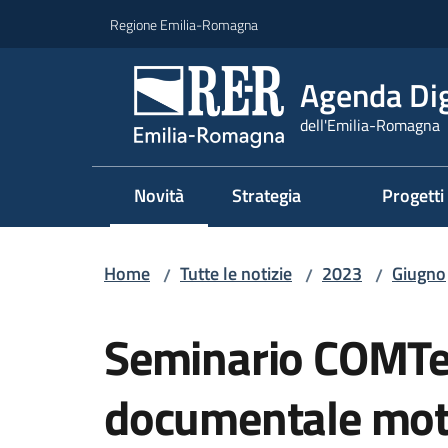
Vai al contenuto
Vai alla navigazione
Vai al footer
Regione Emilia-Romagna
Agenda Dig
dell'Emilia-Romagna
Novità
Strategia
Progetti
Menu selezionato
Home
Tutte le notizie
2023
Giugno
/
/
/
Salta al contenuto
Seminario COMTe
documentale moto