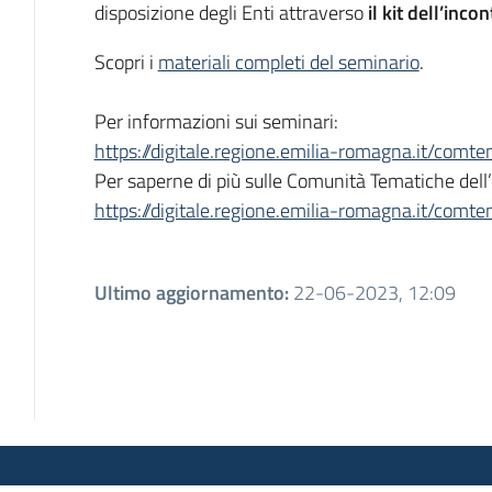
disposizione degli Enti attraverso
il kit dell’incon
Scopri i
materiali completi del seminario
.
Per informazioni sui seminari:
https://digitale.regione.emilia-romagna.it/com
Per saperne di più sulle Comunità Tematiche del
https://digitale.regione.emilia-romagna.it/comt
Ultimo aggiornamento
:
22-06-2023, 12:09