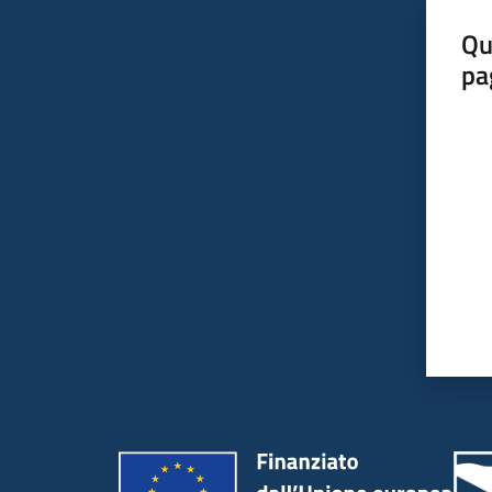
Qu
pa
Valut