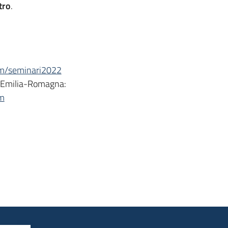
tro
.
tem/seminari2022
l’Emilia-Romagna:
em