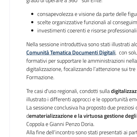
grado di operare a 360° sull’Ente:
consapevolezza e visione da parte delle figur
scelte organizzative funzionali al conseguime
investimenti coerenti e risorse professionali 
Nella sessione introduttiva sono stati illustrati al
Comunità Tematica Documenti Digitali
, con sol
formativi per supportare le amministrazioni nell
digitalizzazione, focalizzando l’attenzione sui tr
Formazione.
Tre casi d'uso regionali, condotti sulla
digitalizza
illustrato i differenti approcci e le opportunità 
La sessione conclusiva ha proposto due preziosi co
d
ematerializzazione e la virtuosa gestione degli
Coppola e Gianni Penzo Doria.
Alla fine dell’incontro sono stati presentati ai pa