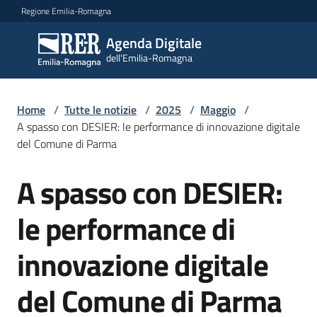
Vai al contenuto
Vai alla navigazione
Vai al footer
Regione Emilia-Romagna
Agenda Digitale
Agenda
dell'Emilia-Romagna
Digitale
dell'Emilia-
Romagna
Home
/
Tutte le notizie
/
2025
/
Maggio
/
A spasso con DESIER: le performance di innovazione digitale
del Comune di Parma
Novità
Menu selezionato
A spasso con DESIER:
Salta al contenuto
Strategia
le performance di
Progetti
innovazione digitale
del Comune di Parma
Dati