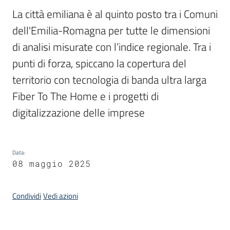
del
La città emiliana è al quinto posto tra i Comuni 
territorio
dell'Emilia-Romagna per tutte le dimensioni 
di analisi misurate con l’indice regionale. Tra i 
Governance
punti di forza, spiccano la copertura del 
locale
territorio con tecnologia di banda ultra larga 
Fiber To The Home e i progetti di 
digitalizzazione delle imprese
Seguici
su
Data
:
08 maggio 2025
Condividi
Vedi azioni