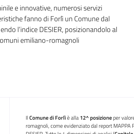
ile e innovative, numerosi servizi 
ristiche fanno di Forlì un Comune dal 
endo l’indice DESIER, posizionandolo al 
 i comuni emiliano-romagnoli
Introduzione
Il
Comune di Forlì
è alla
12^ posizione
per valor
romagnoli, come evidenziato dal report MAPPA R
DESIER. Tutte le 4 dimensioni di analisi (
Capitale