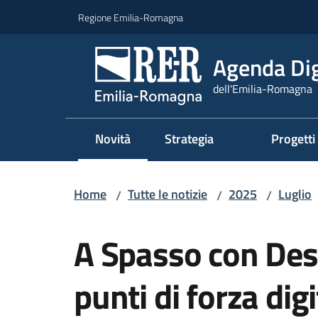
Vai al contenuto
Vai alla navigazione
Vai al footer
Regione Emilia-Romagna
Agenda Dig
dell'Emilia-Romagna
Novità
Strategia
Progetti
Menu selezionato
Home
Tutte le notizie
2025
Luglio
/
/
/
Salta al contenuto
A Spasso con Desie
punti di forza digi